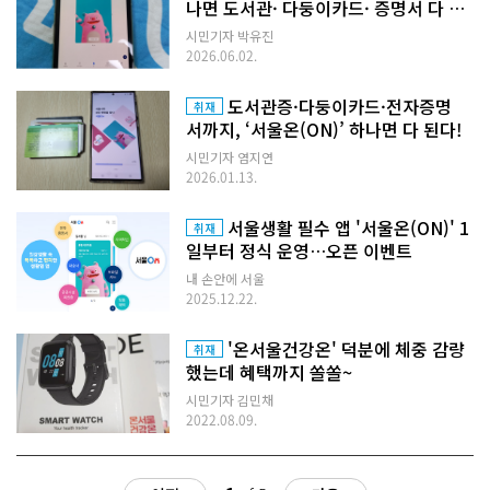
나면 도서관· 다둥이카드· 증명서 다 된
다
시민기자 박유진
2026.06.02.
도서관증·다둥이카드·전자증명
취재
서까지, ‘서울온(ON)’ 하나면 다 된다!
시민기자 염지연
2026.01.13.
서울생활 필수 앱 '서울온(ON)' 1
취재
일부터 정식 운영…오픈 이벤트
내 손안에 서울
2025.12.22.
'온서울건강온' 덕분에 체중 감량
취재
했는데 혜택까지 쏠쏠~
시민기자 김민채
2022.08.09.