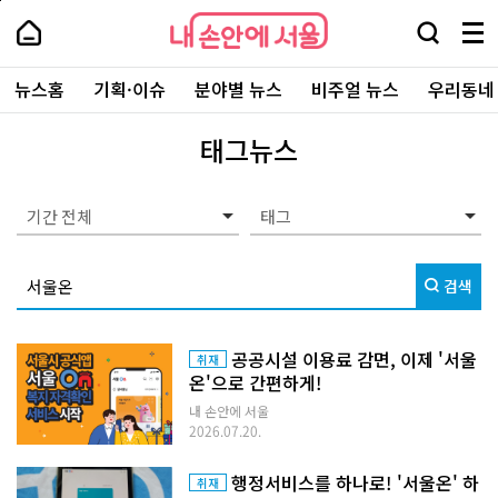
본
페
내
문
이
내
손
검
메
바
지
손
안
색
뉴
로
상
안
주
에
창
전
가
단
에
뉴스홈
기획·이슈
분야별 뉴스
비주얼 뉴스
우리동네
요
서
열
체
기
으
서
서
울
기
보
로
울
비
기
이
-
태그뉴스
스
동
서
바
울
로
시
가
대
기간 전체
기
표
소
통
검색
포
털
공공시설 이용료 감면, 이제 '서울
취재
온'으로 간편하게!
내 손안에 서울
2026.07.20.
행정서비스를 하나로! '서울온' 하
취재