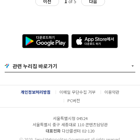
1
이전
of 5
다음
다
A
운
p
로
p
드
S
하
t
기
o
관련 누리집 바로가기
G
r
o
e
o
에
g
서
l
다
개인정보처리방침
이메일 무단수집 거부
이용약관
e
운
P
로
PC버전
l
드
a
하
y
기
서울특별시청 04524
서울특별시 중구 세종대로 110 콘텐츠담당관
대표전화
다산콜센터
02-120
ⓒ
2020. Seoul Metropolitan Government all rights reserved.