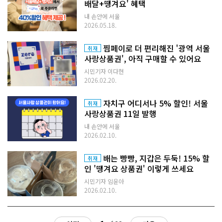
배달+땡겨요' 혜택
내 손안에 서울
2026.05.18.
찜페이로 더 편리해진 '광역 서울
취재
사랑상품권', 아직 구매할 수 있어요
시민기자 이다현
2026.02.20.
자치구 어디서나 5% 할인! 서울
취재
사랑상품권 11일 발행
내 손안에 서울
2026.02.10.
배는 빵빵, 지갑은 두둑! 15% 할
취재
인 '땡겨요 상품권' 이렇게 쓰세요
시민기자 임윤아
2026.02.10.