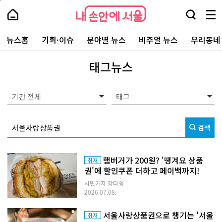
본
페
내
문
이
내
손
검
메
바
지
손
안
색
뉴
로
상
안
주
에
창
전
가
단
에
뉴스홈
기획·이슈
분야별 뉴스
비주얼 뉴스
우리동네
요
서
열
체
기
으
서
서
울
기
보
로
울
비
기
이
-
태그뉴스
스
동
서
바
울
로
시
가
대
기간 전체
기
표
소
통
검색
포
털
햄버거가 200원? '땡겨요 상품
취재
권'에 할인쿠폰 더하고 페이백까지!
시민기자 강다영
2026.07.08.
서울사랑상품권으로 챙기는 '서울
취재