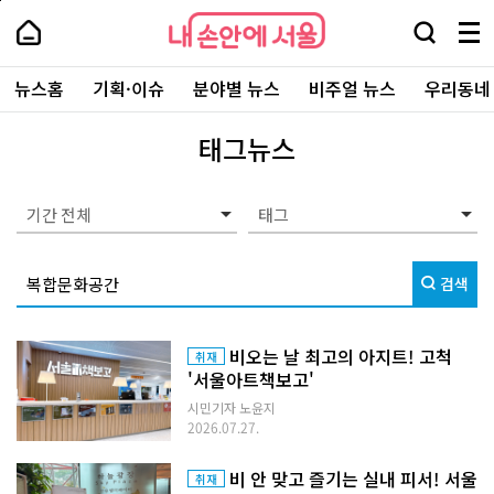
본
페
내
문
이
내
손
검
메
바
지
손
안
색
뉴
로
상
안
주
에
창
전
가
단
에
뉴스홈
기획·이슈
분야별 뉴스
비주얼 뉴스
우리동네
요
서
열
체
기
으
서
서
울
기
보
로
울
비
기
이
-
태그뉴스
스
동
서
바
울
로
시
가
대
기간 전체
기
표
소
통
검색
포
털
비오는 날 최고의 아지트! 고척
취재
'서울아트책보고'
시민기자 노윤지
2026.07.27.
비 안 맞고 즐기는 실내 피서! 서울
취재