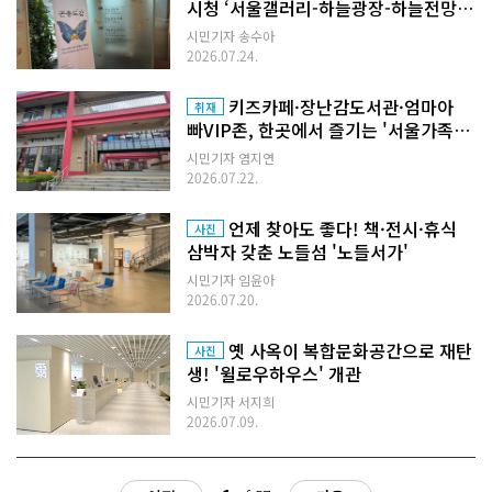
시청 ‘서울갤러리-하늘광장-하늘전망
대’ 코스
시민기자 송수아
2026.07.24.
키즈카페·장난감도서관·엄마아
취재
빠VIP존, 한곳에서 즐기는 '서울가족플
라자'
시민기자 염지연
2026.07.22.
언제 찾아도 좋다! 책·전시·휴식
사진
삼박자 갖춘 노들섬 '노들서가'
시민기자 임윤아
2026.07.20.
옛 사옥이 복합문화공간으로 재탄
사진
생! '윌로우하우스' 개관
시민기자 서지희
2026.07.09.