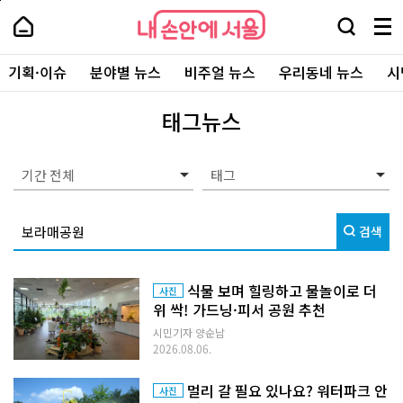
본
페
내
문
이
내
손
검
메
바
지
손
안
색
뉴
로
상
안
주
에
창
전
가
단
에
기획·이슈
분야별 뉴스
비주얼 뉴스
우리동네 뉴스
시
요
서
열
체
기
으
서
서
울
기
보
로
울
비
기
이
-
태그뉴스
스
동
서
바
울
로
시
가
대
기간 전체
기
표
소
통
검색
포
털
식물 보며 힐링하고 물놀이로 더
사진
위 싹! 가드닝·피서 공원 추천
시민기자 양순남
2026.08.06.
멀리 갈 필요 있나요? 워터파크 안
사진