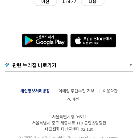
1
이전
of 32
다음
다
A
운
p
로
p
드
S
하
t
기
o
관련 누리집 바로가기
G
r
o
e
o
에
g
서
l
다
개인정보처리방침
이메일 무단수집 거부
이용약관
e
운
P
로
PC버전
l
드
a
하
y
기
서울특별시청 04524
서울특별시 중구 세종대로 110 콘텐츠담당관
대표전화
다산콜센터
02-120
ⓒ
2020. Seoul Metropolitan Government all rights reserved.