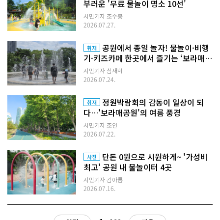
부러운 '무료 물놀이 명소 10선'
시민기자 조수봉
2026.07.27.
공원에서 종일 놀자! 물놀이·비행
취재
기·키즈카페 한곳에서 즐기는 ‘보라매
공원’
시민기자 심재혁
2026.07.24.
정원박람회의 감동이 일상이 되
취재
다…'보라매공원'의 여름 풍경
시민기자 조연
2026.07.22.
단돈 0원으로 시원하게~ '가성비
사진
최고' 공원 내 물놀이터 4곳
시민기자 김아름
2026.07.16.