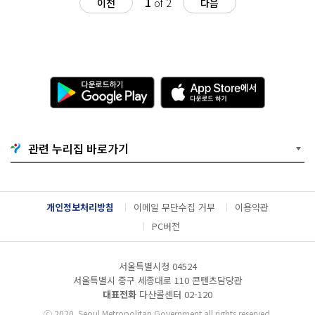
1
이전
of 2
다음
다
A
운
p
로
p
드
S
하
t
기
o
관련 누리집 바로가기
G
r
o
e
o
에
g
서
l
다
개인정보처리방침
이메일 무단수집 거부
이용약관
e
운
P
로
PC버전
l
드
a
하
y
기
서울특별시청 04524
서울특별시 중구 세종대로 110 콘텐츠담당관
대표전화
다산콜센터
02-120
ⓒ
2020. Seoul Metropolitan Government all rights reserved.