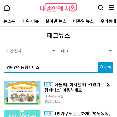
본
페
내
문
이
내
손
검
메
바
지
손
안
색
뉴
로
상
안
주
에
창
전
가
단
에
뉴스홈
기획·이슈
분야별 뉴스
비주얼 뉴스
우리동네
요
서
열
체
기
으
서
서
울
기
보
로
울
비
기
이
-
태그뉴스
스
동
서
바
울
로
시
가
대
기간 전체
기
표
소
통
검색
포
털
아플 때, 이사할 때…1인가구 '동
취재
행서비스' 이용하세요
내 손안에 서울
2026.04.13.
1인가구도 든든하게! '병원동행,
취재