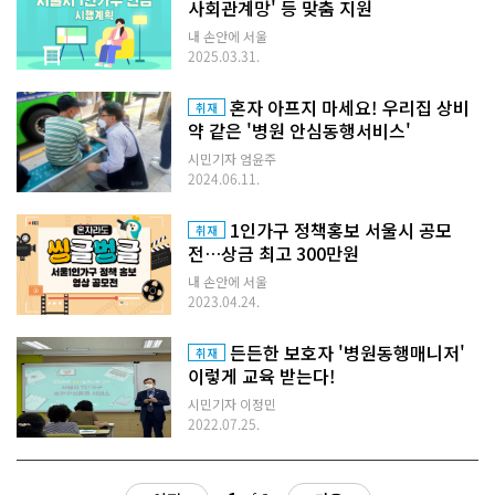
사회관계망' 등 맞춤 지원
내 손안에 서울
2025.03.31.
혼자 아프지 마세요! 우리집 상비
취재
약 같은 '병원 안심동행서비스'
시민기자 엄윤주
2024.06.11.
1인가구 정책홍보 서울시 공모
취재
전…상금 최고 300만원
내 손안에 서울
2023.04.24.
든든한 보호자 '병원동행매니저'
취재
이렇게 교육 받는다!
시민기자 이정민
2022.07.25.