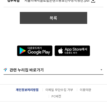
첨부파일
서울의매력글로벌콘텐츠공모전수상작명단.pdf
목록
다
A
운
p
로
p
드
S
하
t
기
o
관련 누리집 바로가기
G
r
o
e
o
에
g
서
l
다
개인정보처리방침
이메일 무단수집 거부
이용약관
e
운
P
로
PC버전
l
드
a
하