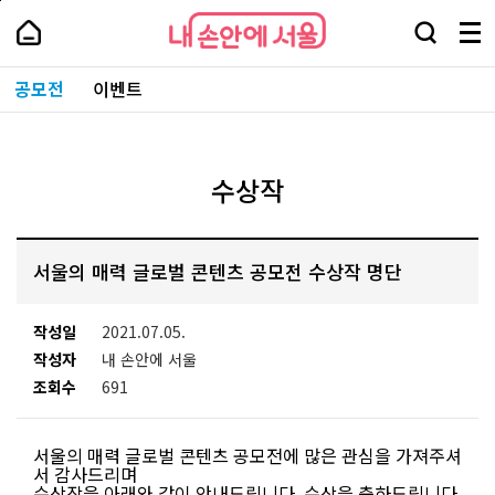
본
페
내
문
이
내
손
검
메
바
지
손
안
색
뉴
로
상
안
주
에
창
전
가
단
에
공모전
이벤트
요
서
열
체
기
으
서
서
울
기
보
로
울
비
기
이
-
스
동
서
바
울
수상작
로
시
가
대
기
표
소
서울의 매력 글로벌 콘텐츠 공모전 수상작 명단
통
포
털
작성일
2021.07.05.
작성자
내 손안에 서울
조회수
691
서울의 매력 글로벌 콘텐츠 공모전에 많은 관심을 가져주셔
서 감사드리며
수상작을 아래와 같이 안내드립니다. 수상을 축하드립니다.