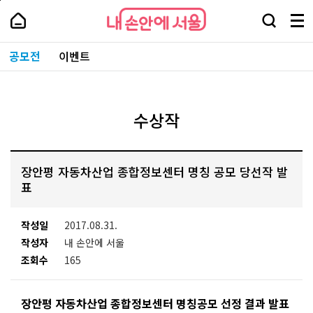
본
페
내
문
이
내
손
검
메
바
지
손
안
색
뉴
로
상
안
주
에
창
전
가
단
에
공모전
이벤트
요
서
열
체
기
으
서
서
울
기
보
로
울
비
기
이
-
스
동
서
바
울
수상작
로
시
가
대
기
표
소
장안평 자동차산업 종합정보센터 명칭 공모 당선작 발
통
포
표
털
작성일
2017.08.31.
작성자
내 손안에 서울
조회수
165
장안평 자동차산업 종합정보센터 명칭공모 선정 결과 발표