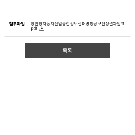
첨부파일
장안평자동차산업종합정보센터명칭공모선정결과발표.
pdf
목록