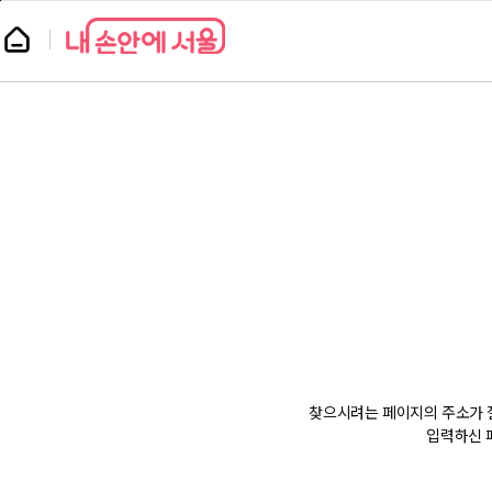
본
페
문
이
뉴
바
지
스
로
상
룸
가
단
기
으
로
이
동
찾으시려는 페이지의 주소가 잘
입력하신 