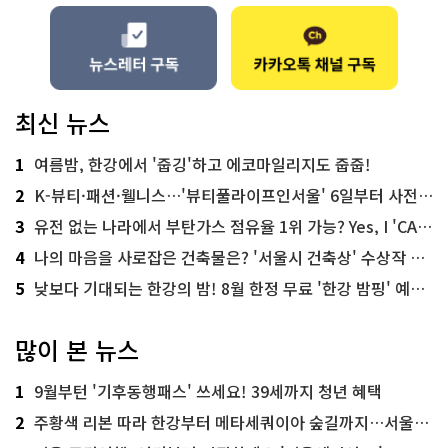
최신 뉴스
1
여름밤, 한강에서 '줍깅'하고 에코마일리지도 줍줍!
2
K-뷰티·패션·웰니스…'뷰티풀라이프인서울' 6일부터 사전 예약
3
유전 없는 나라에서 부탄가스 점유율 1위 가능? Yes, I 'CAN'
4
나의 마음을 사로잡은 건축물은? '서울시 건축상' 수상작 공개!
5
낮보다 기대되는 한강의 밤! 8월 한정 무료 '한강 밤핑' 예약은?
많이 본 뉴스
1
9월부턴 '기후동행패스' 쓰세요! 39세까지 청년 혜택
2
주황색 리본 따라 한강부터 메타세쿼이아 숲길까지…서울둘레길 15코스