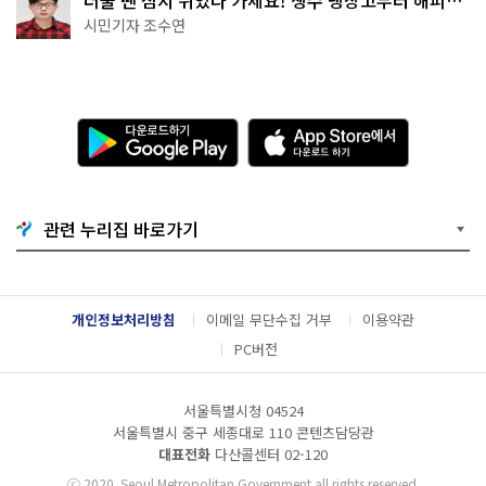
더울 땐 잠시 쉬었다 가세요! 생수 냉장고부터 해피소
·무더위쉼터까지
시민기자 조수연
다
A
운
p
로
p
드
S
하
t
기
o
관련 누리집 바로가기
G
r
o
e
o
에
g
서
l
다
개인정보처리방침
이메일 무단수집 거부
이용약관
e
운
P
로
PC버전
l
드
a
하
y
기
서울특별시청 04524
서울특별시 중구 세종대로 110 콘텐츠담당관
대표전화
다산콜센터
02-120
ⓒ
2020. Seoul Metropolitan Government all rights reserved.