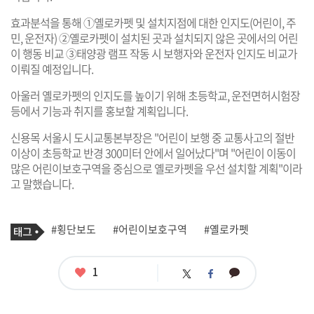
효과분석을 통해 ①옐로카펫 및 설치지점에 대한 인지도(어린이, 주
민, 운전자) ②옐로카펫이 설치된 곳과 설치되지 않은 곳에서의 어린
이 행동 비교 ③태양광 램프 작동 시 보행자와 운전자 인지도 비교가
이뤄질 예정입니다.
아울러 옐로카펫의 인지도를 높이기 위해 초등학교, 운전면허시험장
등에서 기능과 취지를 홍보할 계획입니다.
신용목 서울시 도시교통본부장은 "어린이 보행 중 교통사고의 절반
이상이 초등학교 반경 300미터 안에서 일어났다"며 "어린이 이동이
많은 어린이보호구역을 중심으로 옐로카펫을 우선 설치할 계획"이라
고 말했습니다.
기
태
#횡단보도
#어린이보호구역
#옐로카펫
사
그
관
련
태
좋
1
카
트
페
그
아
카
위
이
요
오
터
스
톡
북