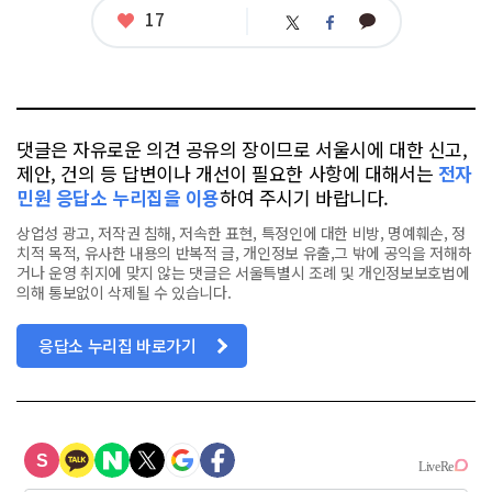
태
좋
17
카
트
페
그
아
카
위
이
요
오
터
스
톡
북
댓글은 자유로운 의견 공유의 장이므로 서울시에 대한 신고,
제안, 건의 등 답변이나 개선이 필요한 사항에 대해서는
전자
민원 응답소 누리집을 이용
하여 주시기 바랍니다.
상업성 광고, 저작권 침해, 저속한 표현, 특정인에 대한 비방, 명예훼손, 정
치적 목적, 유사한 내용의 반복적 글, 개인정보 유출,그 밖에 공익을 저해하
거나 운영 취지에 맞지 않는 댓글은 서울특별시 조례 및 개인정보보호법에
의해 통보없이 삭제될 수 있습니다.
응답소 누리집 바로가기