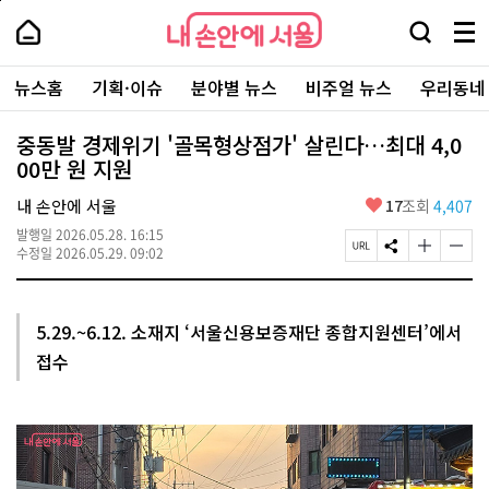
본
페
내
문
이
내
손
검
메
바
지
손
안
색
뉴
로
상
안
주
에
창
전
가
단
에
뉴스홈
기획·이슈
분야별 뉴스
비주얼 뉴스
우리동네
요
서
열
체
기
으
서
서
울
기
보
로
울
비
기
이
-
중동발 경제위기 '골목형상점가' 살린다…최대 4,0
스
동
서
00만 원 지원
바
울
로
시
가
좋
내 손안에 서울
17
조회
4,407
대
기
아
표
발행일
2026.05.28. 16:15
요
소
페
S
글
글
수정일
2026.05.29. 09:02
통
이
N
자
자
포
지
S
크
크
털
U
공
기
기
R
유
크
작
5.29.~6.12. 소재지 ‘서울신용보증재단 종합지원센터’에서
L
하
게
게
접수
복
기
변
변
사
경
경
하
하
기
기