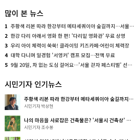
많이 본 뉴스
1
주황색 리본 따라 한강부터 메타세쿼이아 숲길까지…서울둘레길 15코스
2
한강 다리 아래서 영화 한 편! '다리밑 영화관' 무료 상영
3
우리 아이 체력이 쑥쑥! 클라이밍 키즈카페·어린이 체력장
4
대학 다니며 일경험 '서영커' 캠프 모집…전액 무료
5
9월 20일, 차 없는 도심 걸어요…'서울 걷자 페스티벌' 선착순 5천명
시민기자 인기뉴스
주황색 리본 따라 한강부터 메타세쿼이아 숲길까지…
서울둘레길 15코스
시민기자 박상현
나의 마음을 사로잡은 건축물은? '서울시 건축상' 수
상작 공개!
시민기자 조수봉