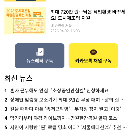
최대 720만 원…낡은 작업환경 바꾸세
요! 도시제조업 지원
내 손안에 서울
2026.04.02. 16:03
최신 뉴스
1
혼자 근무해도 안심! '소상공인안심벨' 신청하세요
2
장애인 맞춤형 보조기기 최대 3년간 무상 대여…삶의 질 높인다
3
걸을 때마다 아픈 '족저근막염'…무작정 참지 말고 '이것' 해보세요!
4
먹거리부터 야경 라이브까지…망원한강공원 알짜 코스
5
시민이 사랑한 '찐' 로컬 명소 어디? '서울에디션25' 추천 코스