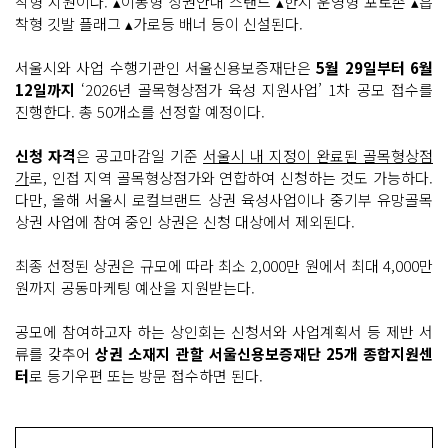
착형 지원이다. ▴이동형 상권안내 스탠드 ▴한시 운영형 포토존 ▴흡
착형 깃발 플래그 ▴가로등 배너 등이 신설된다.
서울시와 사업 수행기관인 서울신용보증재단은
5월 29일부터 6월
12일까지
‘2026년 골목형상점가 육성 지원사업’ 1차 공모 접수를
진행한다. 총 50개소를 선정할 예정이다.
신청 자격
은 공고마감일 기준
서울시 내 지정이 완료된 골목형상점
가
로, 인접 지역 골목형상점가와 연합하여 신청하는 것도 가능하다.
다만, 올해 서울시 로컬브랜드 상권 육성사업이나 중기부 유망골목
상권 사업에 참여 중인 상권은 신청 대상에서 제외된다.
최종 선정된 상권은 규모에 따라 최소 2,000만 원에서 최대 4,000만
원까지 공동마케팅 예산을 지원받는다.
공모에 참여하고자 하는 상인회는 신청서와 사업계획서 등 제반 서
류를 갖추어
상권 소재지 관할 서울신용보증재단 25개 종합지원센
터
로 등기우편 또는 방문 접수하면 된다.