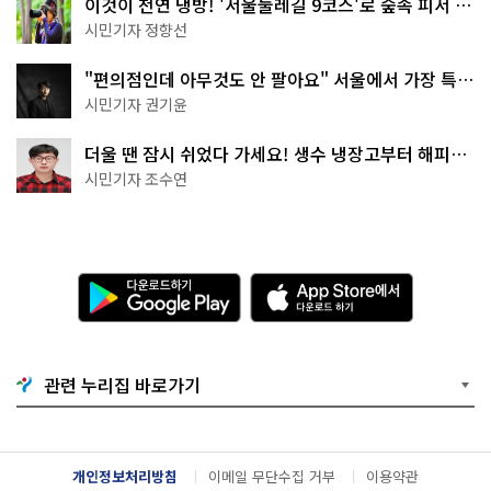
이것이 천연 냉방! '서울둘레길 9코스'로 숲속 피서 떠
나볼까
시민기자 정향선
"편의점인데 아무것도 안 팔아요" 서울에서 가장 특별
한 편의점의 정체
시민기자 권기윤
더울 땐 잠시 쉬었다 가세요! 생수 냉장고부터 해피소
·무더위쉼터까지
시민기자 조수연
다
A
운
p
로
p
드
S
하
t
기
o
관련 누리집 바로가기
G
r
o
e
o
에
g
서
l
다
개인정보처리방침
이메일 무단수집 거부
이용약관
e
운