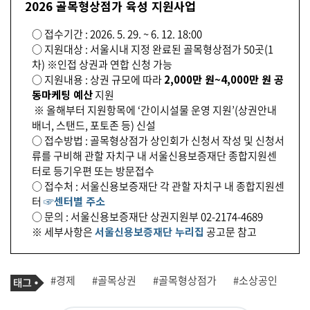
2026 골목형상점가 육성 지원사업
○ 접수기간 : 2026. 5. 29. ~ 6. 12. 18:00
○ 지원대상 : 서울시내 지정 완료된 골목형상점가 50곳(1
차) ※인접 상권과 연합 신청 가능
○ 지원내용 : 상권 규모에 따라
2,000만 원~4,000만 원 공
동마케팅 예산
지원
※ 올해부터 지원항목에 ‘간이시설물 운영 지원’(상권안내
배너, 스탠드, 포토존 등) 신설
○ 접수방법 : 골목형상점가 상인회가 신청서 작성 및 신청서
류를 구비해 관할 자치구 내 서울신용보증재단 종합지원센
터로 등기우편 또는 방문접수
○ 접수처 : 서울신용보증재단 각 관할 자치구 내 종합지원센
터
☞센터별 주소
○ 문의 : 서울신용보증재단 상권지원부 02-2174-4689
※ 세부사항은
서울신용보증재단 누리집
공고문 참고
기
태
#경제
#골목상권
#골목형상점가
#소상공인
사
그
관
련