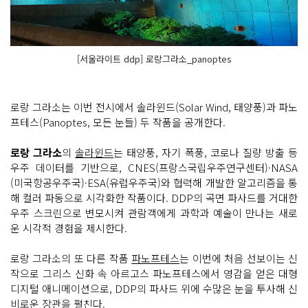
[서울라이트 ddp] 로랑그라소_panoptes
로랑 그라소는 이번 전시에서 솔라윈드(Solar Wind, 태양풍)과 파노
프테스(Panoptes, 모든 눈들) 두 작품을 공개한다.
로랑 그라소
의
솔라윈드
는 태양풍, 자기 폭풍, 코로나 질량 방출 등
우주 데이터를 기반으로, CNES(프랑스국립우주연구센터)·NASA
(미국항공우주국)·ESA(유럽우주국)와 협력해 개발한 알고리즘을 통
해 컬러 파동으로 시각화한 작품이다. DDP의 곡면 파사드를 거대한
우주 스크린으로 변모시켜 관람객에게 과학과 예술이 만나는 새로
운 시각적 경험을 제시한다.
로랑 그라소의 또 다른 작품
파노프테스
는 이번에 처음 선보이는 신
작으로 그리스 신화 속 아르고스 파노프테스에서 영감을 얻은 대형
디지털 애니메이션으로, DDP의 파사드 위에 수많은 눈을 투사해 신
비로운 장관을 펼친다.