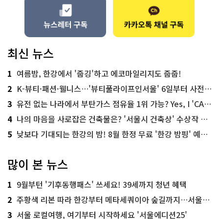
최신 뉴스
1
여름밤, 한강에서 '줍깅'하고 에코마일리지도 줍줍!
2
K-뷰티·패션·웰니스…'뷰티풀라이프인서울' 6일부터 사전 예약
3
유전 없는 나라에서 부탄가스 점유율 1위 가능? Yes, I 'CAN'
4
나의 마음을 사로잡은 건축물은? '서울시 건축상' 수상작 공개!
5
낮보다 기대되는 한강의 밤! 8월 한정 무료 '한강 밤핑' 예약은?
많이 본 뉴스
1
9월부턴 '기후동행패스' 쓰세요! 39세까지 청년 혜택
2
주황색 리본 따라 한강부터 메타세쿼이아 숲길까지…서울둘레길 15코스
3
서울 로컬여행, 여기부터 시작하세요 '서울에디션25'