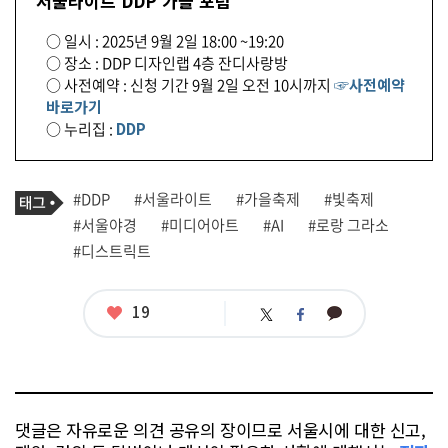
서울라이트 DDP 가을 포럼
○ 일시 : 2025년 9월 2일 18:00 ~19:20
○ 장소 : DDP 디자인랩 4층 잔디사랑방
○ 사전예약 : 신청 기간 9월 2일 오전 10시까지
☞사전예약
바로가기
○ 누리집 :
DDP
기
태
#DDP
#서울라이트
#가을축제
#빛축제
사
그
관
#서울야경
#미디어아트
#AI
#로랑 그라소
련
#디스트릭트
태
그
좋
19
카
트
페
아
카
위
이
요
오
터
스
톡
북
댓글은 자유로운 의견 공유의 장이므로 서울시에 대한 신고,