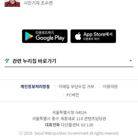
·무더위쉼터까지
시민기자 조수연
다
A
운
p
로
p
드
S
하
t
기
o
관련 누리집 바로가기
G
r
o
e
o
에
g
서
l
다
개인정보처리방침
이메일 무단수집 거부
이용약관
e
운
P
로
PC버전
l
드
a
하
y
기
서울특별시청 04524
서울특별시 중구 세종대로 110 콘텐츠담당관
대표전화
다산콜센터
02-120
ⓒ
2020. Seoul Metropolitan Government all rights reserved.