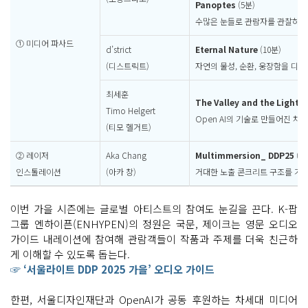
Panoptes
(5분)
수많은 눈들로 관람자를 관찰하는
① 미디어 파사드
d’strict
Eternal Nature
(10분)
(디스트릭트)
자연의 물성, 순환, 웅장함을 디
최세훈
The Valley and the Light,
Timo Helgert
Open AI의 기술로 만들어진 
(티모 헬거트)
② 레이저
Aka Chang
Multimmersion_ DDP25
(5
인스톨레이션
(아카 창)
거대한 노출 콘크리트 구조를 가
이번 가을 시즌에는 글로벌 아티스트의 참여도 눈길을 끈다. K-팝
그룹 엔하이픈(ENHYPEN)의 정원은 국문, 제이크는 영문 오디오
가이드 내레이션에 참여해 관람객들이 작품과 주제를 더욱 친근하
게 이해할 수 있도록 돕는다.
☞ ‘서울라이트 DDP 2025 가을’ 오디오 가이드
한편, 서울디자인재단과 OpenAI가 공동 후원하는 차세대 미디어