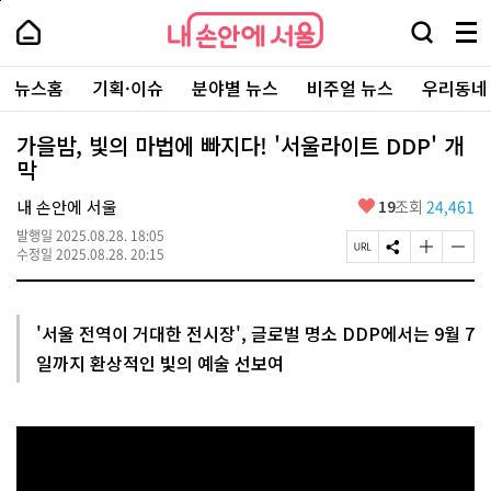
본
페
내
문
이
내
손
검
메
바
지
손
안
색
뉴
로
상
안
주
에
창
전
가
단
에
뉴스홈
기획·이슈
분야별 뉴스
비주얼 뉴스
우리동네
요
서
열
체
기
으
서
서
울
기
보
로
울
비
기
이
-
가을밤, 빛의 마법에 빠지다! '서울라이트 DDP' 개
스
동
서
막
바
울
로
시
가
좋
내 손안에 서울
19
조회
24,461
대
기
아
표
발행일
2025.08.28. 18:05
요
소
페
S
글
글
수정일
2025.08.28. 20:15
통
이
N
자
자
포
지
S
크
크
털
U
공
기
기
R
유
크
작
'서울 전역이 거대한 전시장', 글로벌 명소 DDP에서는 9월 7
L
하
게
게
일까지 환상적인 빛의 예술 선보여
복
기
변
변
사
경
경
하
하
기
기