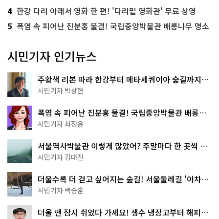
4
한강 다리 아래서 영화 한 편! '다리밑 영화관' 무료 상영
5
폭염 속 피어난 진분홍 물결! 국립중앙박물관 배롱나무 명소
시민기자 인기뉴스
주황색 리본 따라 한강부터 메타세쿼이아 숲길까지…
서울둘레길 15코스
시민기자 박상현
폭염 속 피어난 진분홍 물결! 국립중앙박물관 배롱나
무 명소
시민기자 최정윤
서울역사박물관 이렇게 많았어? 주말마다 한 곳씩 떠
나는 역사 산책
시민기자 김대진
더울수록 더 걷고 싶어지는 숲길! 서울둘레길 '아차산
코스'
시민기자 백승훈
더울 땐 잠시 쉬었다 가세요! 생수 냉장고부터 해피소