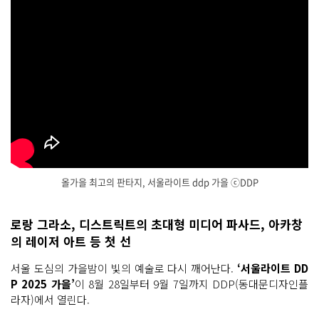
올가을 최고의 판타지, 서울라이트 ddp 가을 ⓒDDP
올
가
을 최
로랑 그라소, 디스트릭트의 초대형 미디어 파사드, 아카창
고
의 레이저 아트 등 첫 선
의 판
타
지, 서
서울 도심의 가을밤이 빛의 예술로 다시 깨어난다.
‘서울라이트 DD
울
라
P 2025 가을’
이 8월 28일부터 9월 7일까지 DDP(동대문디자인플
이
라자)에서 열린다.
트 d
d