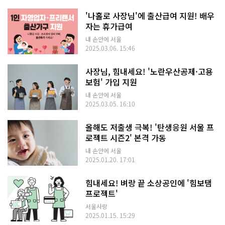
'나홀로 사장님'에 출산급여 지원! 배우
자는 휴가급여
내 손안에 서울
2025.03.06. 15:46
사장님, 힘내세요! '노란우산공제·고용
보험' 가입 지원
내 손안에 서울
2025.03.05. 16:10
올해도 저출생 극복! '탄생응원 서울 프
로젝트 시즌2' 본격 가동
내 손안에 서울
2025.01.20. 17:01
힘내세요! 벼랑 끝 소상공인에 '힘보탬
프로젝트'
서울사랑
2025.01.15. 15:29