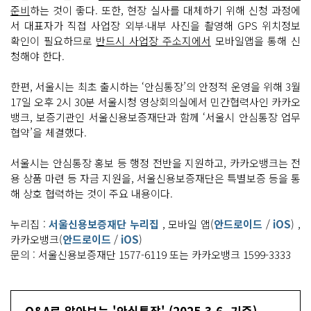
준비
하는 것이 좋다. 또한, 현장 실사를 대체하기 위해 신청 과정에
서 대표자가 직접 사업장 외부·내부 사진을 촬영해 GPS 위치정보
확인이 필요하므로
반드시 사업장 주소지에서
모바일앱을 통해 신
청해야 한다.
한편, 서울시는 최초 출시하는 ‘안심통장’의 안정적 운영을 위해 3월
17일 오후 2시 30분 서울시청 영상회의실에서 민간협력사인 카카오
뱅크, 보증기관인 서울신용보증재단과 함께 ‘서울시 안심통장 업무
협약’을 체결했다.
서울시는 안심통장 홍보 등 행정 전반을 지원하고, 카카오뱅크는 전
용 상품 마련 등 자금 지원을, 서울신용보증재단은 특별보증 등을 통
해 상호 협력하는 것이 주요 내용이다.
누리집 :
서울신용보증재단 누리집
, 모바일 앱(
안드로이드
/
iOS
) ,
카카오뱅크(
안드로이드
/
iOS
)
문의 : 서울신용보증재단 1577-6119 또는 카카오뱅크 1599-3333
Q&A로 알아보는 '안심통장' (2025.3.6. 기준)