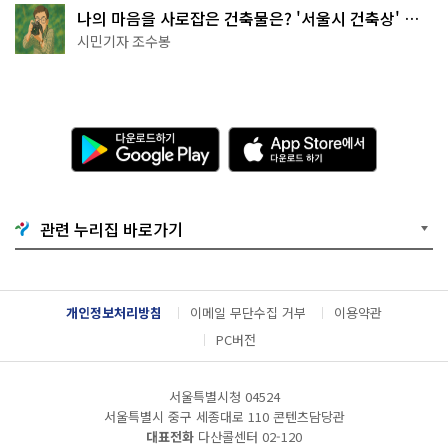
나의 마음을 사로잡은 건축물은? '서울시 건축상' 수
상작 공개!
시민기자 조수봉
다
A
운
p
로
p
드
S
하
t
기
o
관련 누리집 바로가기
G
r
o
e
o
에
g
서
l
다
개인정보처리방침
이메일 무단수집 거부
이용약관
e
운
P
로
PC버전
l
드
a
하
y
기
서울특별시청 04524
서울특별시 중구 세종대로 110 콘텐츠담당관
대표전화
다산콜센터
02-120