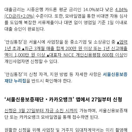
대출금리는 시중은행 카드론 평균 금리인 14.0%보다 낮은
4.84%
(CD금리+2.0%)
수준이다. 또한, 모바일앱을 통한 비대면 자동 심사
를 도입해 복잡한 서류제출이나 대면 없이 영업일 기준 1일 이내로
대출 승인이 완료된다.
‘안심통장’은 서울시에 사업장을 둔 중소기업 및 소상공인 중
▴업력
1년 초과 ▴최근 3개월 매출 합계 200만 원 이상 또는 1년 신고매출
액이 1,000만 원 이상 ▴대표자 NICE 개인신용평점 600점 이상
인
개인사업자면 신청할 수 있다.
‘안심통장’의 신청 자격, 지원 방법 등 자세한 사항은
서울신용보증
재단 누리집
을 반드시 확인해야 한다.
‘서울신용보증재단‧카카오뱅크’ 앱에서 27일부터 신청
신청은 3월 27일부터 자금 소진 시까지
가능하며, 서울신용보증재
단 또는 카카오뱅크 모바일앱을 통해 접수하면 된다.
원활한 신청을 위해
사업장 및 거주지 임대차계약서는 미리 촬영해