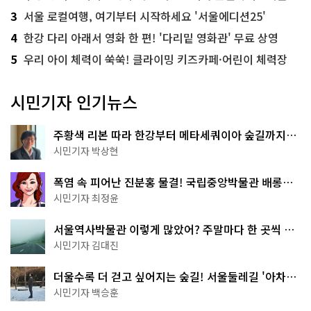
3
서울 로컬여행, 여기부터 시작하세요 '서울에디션25'
4
한강 다리 아래서 영화 한 편! '다리밑 영화관' 무료 상영
5
우리 아이 체력이 쑥쑥! 클라이밍 키즈카페·어린이 체력장
시민기자 인기뉴스
주황색 리본 따라 한강부터 메타세쿼이아 숲길까지…
서울둘레길 15코스
시민기자 박상현
폭염 속 피어난 진분홍 물결! 국립중앙박물관 배롱나
무 명소
시민기자 최정윤
서울역사박물관 이렇게 많았어? 주말마다 한 곳씩 떠
나는 역사 산책
시민기자 김대진
더울수록 더 걷고 싶어지는 숲길! 서울둘레길 '아차산
코스'
시민기자 백승훈