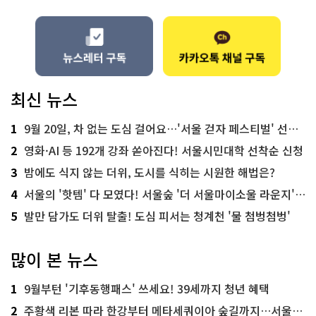
최신 뉴스
1
9월 20일, 차 없는 도심 걸어요…'서울 걷자 페스티벌' 선착순 5천명
2
영화·AI 등 192개 강좌 쏟아진다! 서울시민대학 선착순 신청
3
밤에도 식지 않는 더위, 도시를 식히는 시원한 해법은?
4
서울의 '핫템' 다 모였다! 서울숲 '더 서울마이소울 라운지' 오픈
5
발만 담가도 더위 탈출! 도심 피서는 청계천 '물 첨벙첨벙'
많이 본 뉴스
1
9월부턴 '기후동행패스' 쓰세요! 39세까지 청년 혜택
2
주황색 리본 따라 한강부터 메타세쿼이아 숲길까지…서울둘레길 15코스