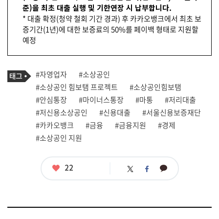
준)을 최초 대출 실행 및 기한연장 시 납부합니다.
* 대출 확정(청약 철회 기간 경과) 후 카카오뱅크에서 최초 보
증기간(1년)에 대한 보증료의 50%를 페이백 형태로 지원할
예정
기
태
#자영업자
#소상공인
사
그
관
#소상공인 힘보탬 프로젝트
#소상공인힘보탬
련
#안심통장
#마이너스통장
#마통
#저리대출
태
그
#저신용소상공인
#신용대출
#서울신용보증재단
#카카오뱅크
#금융
#금융지원
#경제
#소상공인 지원
좋
22
카
트
페
아
카
위
이
요
오
터
스
톡
북