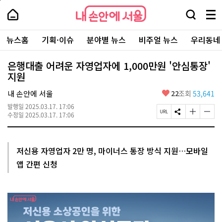
본
페
내
문
이
내
손
검
메
바
지
손
안
색
뉴
로
상
안
주
에
창
전
가
단
에
뉴스홈
기획·이슈
분야별 뉴스
비주얼 뉴스
우리동네
요
서
열
체
기
으
서
서
울
기
보
로
울
비
기
이
-
은행대출 어려운 자영업자에 1,000만원 '안심통장'
스
동
서
지원
바
울
로
시
가
좋
내 손안에 서울
22
조회
53,641
대
기
아
표
발행일
2025.03.17. 17:06
요
소
페
S
글
글
수정일
2025.03.17. 17:06
통
이
N
자
자
포
지
S
크
크
털
U
공
기
기
R
유
크
작
저신용 자영업자 2만 명, 마이너스 통장 방식 지원…모바일
L
하
게
게
앱 간편 신청
복
기
변
변
사
경
경
하
하
기
기