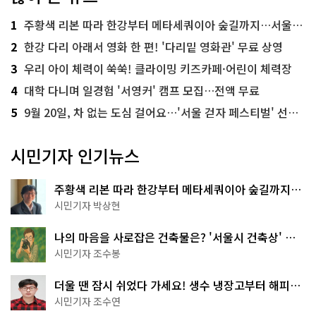
1
주황색 리본 따라 한강부터 메타세쿼이아 숲길까지…서울둘레길 15코스
2
한강 다리 아래서 영화 한 편! '다리밑 영화관' 무료 상영
3
우리 아이 체력이 쑥쑥! 클라이밍 키즈카페·어린이 체력장
4
대학 다니며 일경험 '서영커' 캠프 모집…전액 무료
5
9월 20일, 차 없는 도심 걸어요…'서울 걷자 페스티벌' 선착순 5천명
시민기자 인기뉴스
주황색 리본 따라 한강부터 메타세쿼이아 숲길까지…
서울둘레길 15코스
시민기자 박상현
나의 마음을 사로잡은 건축물은? '서울시 건축상' 수
상작 공개!
시민기자 조수봉
더울 땐 잠시 쉬었다 가세요! 생수 냉장고부터 해피소
·무더위쉼터까지
시민기자 조수연