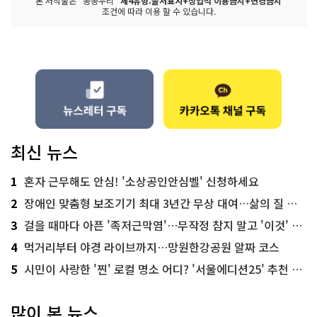
본 저작물은 "공공누리"
제4유형:출처표시+상업적 이용금지+변경금지
조건에 따라 이용 할 수 있습니다.
최신 뉴스
1
혼자 근무해도 안심! '소상공인안심벨' 신청하세요
2
장애인 맞춤형 보조기기 최대 3년간 무상 대여…삶의 질 높인다
3
걸을 때마다 아픈 '족저근막염'…무작정 참지 말고 '이것' 해보세요!
4
먹거리부터 야경 라이브까지…망원한강공원 알짜 코스
5
시민이 사랑한 '찐' 로컬 명소 어디? '서울에디션25' 추천 코스
많이 본 뉴스