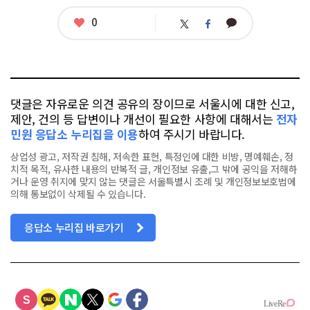
좋
0
카
트
페
아
카
위
이
요
오
터
스
톡
북
댓글은 자유로운 의견 공유의 장이므로 서울시에 대한 신고,
제안, 건의 등 답변이나 개선이 필요한 사항에 대해서는
전자
민원 응답소 누리집을 이용
하여 주시기 바랍니다.
상업성 광고, 저작권 침해, 저속한 표현, 특정인에 대한 비방, 명예훼손, 정
치적 목적, 유사한 내용의 반복적 글, 개인정보 유출,그 밖에 공익을 저해하
거나 운영 취지에 맞지 않는 댓글은 서울특별시 조례 및 개인정보보호법에
의해 통보없이 삭제될 수 있습니다.
응답소 누리집 바로가기