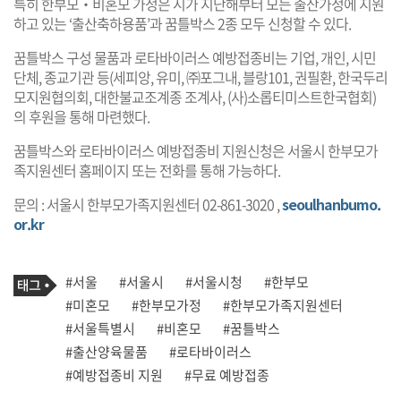
특히 한부모‧비혼모 가정은 시가 지난해부터 모든 출산가정에 지원
하고 있는 ‘출산축하용품’과 꿈틀박스 2종 모두 신청할 수 있다.
꿈틀박스 구성 물품과 로타바이러스 예방접종비는 기업, 개인, 시민
단체, 종교기관 등(세피앙, 유미, ㈜포그내, 블랑101, 권필환, 한국두리
모지원협의회, 대한불교조계종 조계사, (사)소롭티미스트한국협회)
의 후원을 통해 마련했다.
꿈틀박스와 로타바이러스 예방접종비 지원신청은 서울시 한부모가
족지원센터 홈페이지 또는 전화를 통해 가능하다.
문의 : 서울시 한부모가족지원센터 02-861-3020 ,
seoulhanbumo.
or.kr
기
태
#서울
#서울시
#서울시청
#한부모
사
그
관
#미혼모
#한부모가정
#한부모가족지원센터
련
#서울특별시
#비혼모
#꿈틀박스
태
그
#출산양육물품
#로타바이러스
#예방접종비 지원
#무료 예방접종