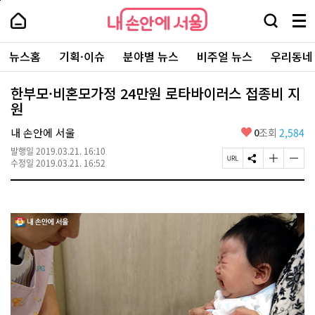
본
페
내
문
이
내
손
검
메
바
지
손
안
색
뉴
로
상
안
주
에
창
전
가
단
에
뉴스홈
기획·이슈
분야별 뉴스
비주얼 뉴스
우리동네
요
서
열
체
기
으
서
서
울
기
보
로
울
비
기
이
-
한부모·비혼모가정 24만원 로타바이러스 접종비 지
스
동
서
원
바
울
로
시
가
좋
내 손안에 서울
0
조회
2,584
대
기
아
표
발행일
2019.03.21. 16:10
요
소
페
S
글
글
수정일
2019.03.21. 16:52
통
이
N
자
자
포
지
S
크
크
털
U
공
기
기
R
유
크
작
L
하
게
게
복
기
변
변
사
경
경
하
하
기
기