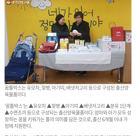
꿈틀박스는 유모차, 젖병, 아기띠, 배냇저고리 등으로 구성된 출산양
육물품이다
‘꿈틀박스’는 ▲유모차 ▲젖병 ▲아기띠 ▲배냇저고리 ▲분유 1단계
▲수면조끼 등으로 구성되는 출산양육물품이다. 엄마와 아기 모두 성
장하는 꿈을 키워가는 틀의 의미를 담은 것으로, 출산 6개월 이내 가
정에 지원한다.